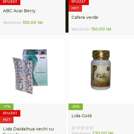
EPUIZAT
EPUIZAT
HOT
ABC Acai Berry
Cafera verde
150.00
lei
180.00
lei
150.00
lei
180.00
lei
-17%
-23%
EPUIZAT
Lida Gold
HOT
Lida Daidaihua vechi cu
230.00
lei
300.00
lei