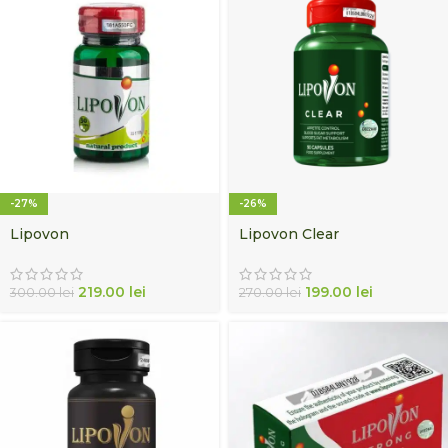
-27%
-26%
Lipovon
Lipovon Clear
219.00
lei
199.00
lei
300.00
lei
270.00
lei