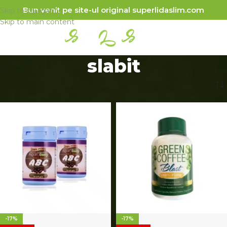
Bun venit pe site-ul original superlidaslim.com
Skip to navigation
Skip to main content
slabit
Prima pagină
/
Produse etichetate „slabit”
-17%
-17%