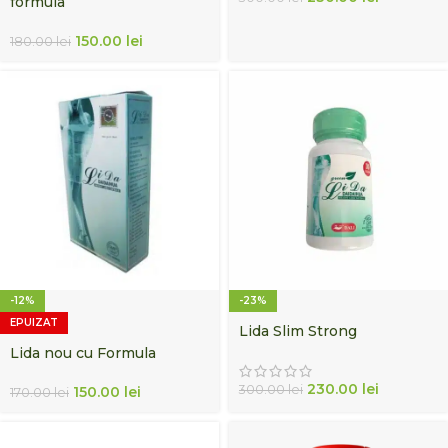
formula
150.00
lei
180.00
lei
-12%
-23%
EPUIZAT
Lida Slim Strong
Lida nou cu Formula
230.00
lei
300.00
lei
150.00
lei
170.00
lei