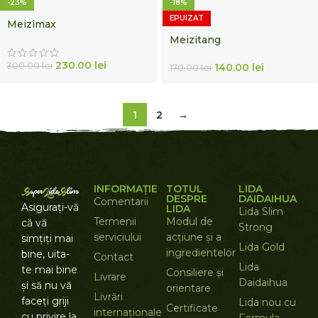
-23%
-18%
EPUIZAT
Meizimax
Meizitang
230.00
lei
300.00
lei
140.00
lei
170.00
lei
1
2
→
INFORMAȚIE
TOTUL
LIDA
DESPRE
DAIDAIHUA
Comentarii
Asigurați-vă
LIDA
Lida Slim
Termenii
Modul de
că vă
Strong
serviciului
acțiune și a
simțiți mai
Lida Gold
ingredientelor
bine, uita-
Contact
Lida
te mai bine
Consiliere și
Livrare
Daidaihua
și să nu vă
orientare
Livrări
faceți griji
Lida nou cu
Certificate
internaționale
cu privire la