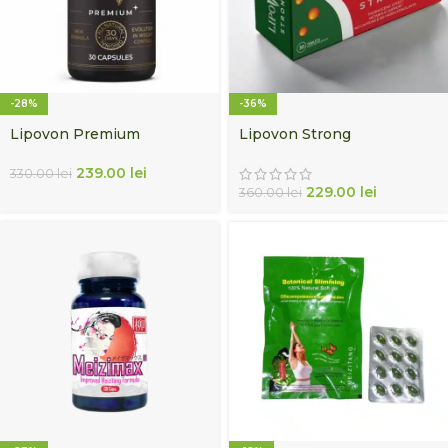
-28%
-36%
Lipovon Premium
Lipovon Strong
239.00
lei
330.00
lei
229.00
lei
360.00
lei