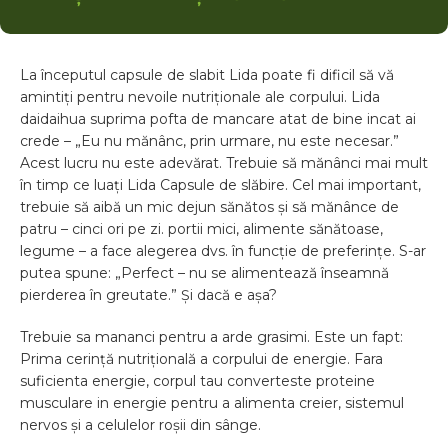
La începutul capsule de slabit Lida poate fi dificil să vă
amintiți pentru nevoile nutriționale ale corpului. Lida
daidaihua suprima pofta de mancare atat de bine incat ai
crede – „Eu nu mănânc, prin urmare, nu este necesar.”
Acest lucru nu este adevărat. Trebuie să mănânci mai mult
în timp ce luați Lida Capsule de slăbire. Cel mai important,
trebuie să aibă un mic dejun sănătos și să mănânce de
patru – cinci ori pe zi. portii mici, alimente sănătoase,
legume – a face alegerea dvs. în funcție de preferințe. S-ar
putea spune: „Perfect – nu se alimentează înseamnă
pierderea în greutate.” Și dacă e așa?
Trebuie sa mananci pentru a arde grasimi. Este un fapt:
Prima cerință nutrițională a corpului de energie. Fara
suficienta energie, corpul tau converteste proteine
musculare in energie pentru a alimenta creier, sistemul
nervos și a celulelor roșii din sânge.