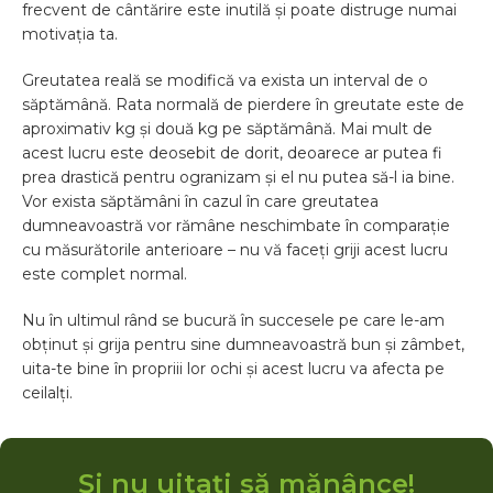
frecvent de cântărire este inutilă și poate distruge numai
motivația ta.
Greutatea reală se modifică va exista un interval de o
săptămână. Rata normală de pierdere în greutate este de
aproximativ kg și două kg pe săptămână. Mai mult de
acest lucru este deosebit de dorit, deoarece ar putea fi
prea drastică pentru ogranizam și el nu putea să-l ia bine.
Vor exista săptămâni în cazul în care greutatea
dumneavoastră vor rămâne neschimbate în comparație
cu măsurătorile anterioare – nu vă faceți griji acest lucru
este complet normal.
Nu în ultimul rând se bucură în succesele pe care le-am
obținut și grija pentru sine dumneavoastră bun și zâmbet,
uita-te bine în propriii lor ochi și acest lucru va afecta pe
ceilalți.
Și nu uitați să mănânce!