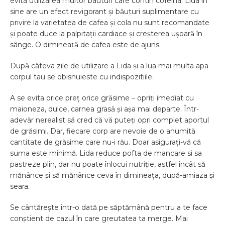
evita utilizarea multor bauturi care contin cofeina. Lida în
sine are un efect revigorant și băuturi suplimentare cu
privire la varietatea de cafea și cola nu sunt recomandate
și poate duce la palpitații cardiace și creșterea ușoară în
sânge. O dimineață de cafea este de ajuns.
După câteva zile de utilizare a Lida și a lua mai multa apa
corpul tau se obisnuieste cu indispozitiile.
A se evita orice preț orice grăsime – opriți imediat cu
maioneza, dulce, carnea grasă și așa mai departe. Într-
adevăr nerealist să cred că vă puteți opri complet aportul
de grăsimi. Dar, fiecare corp are nevoie de o anumită
cantitate de grăsime care nu-i rău. Doar asigurați-vă că
suma este minimă. Lida reduce pofta de mancare si sa
pastreze plin, dar nu poate înlocui nutriție, astfel încât să
mănânce și să mănânce ceva în dimineața, după-amiaza și
seara.
Se cântărește într-o dată pe săptămână pentru a te face
conștient de cazul în care greutatea ta merge. Mai