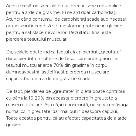
Aceste țesături speciale nu au mecanisme metabolice
pentru a arde de grăsime. Ei se ard doar carbohidrați.
Atunci când consumul de carbohidrați scade sub necesar,
organismul începe să se transforme proteine in glucide
pentru a satisface nevoile lor. Rezultatul final este
pierderea tesutului muscular.
Da, scalele poate indica faptul că ați pierdut „greutate”,
dar ai pierdut o multime de tesut care arde grasimile.
țesutul muscular arde 70% din grăsime în corpul
dumneavoastră, astfel încât pierderea musculare
capacitatea de a arde de grăsime scade.
De fapt, pierderea de „greutate” in dieta poate contribui
cu până la 10-20% din această pierdere în greutate a
masei musculare. Așa că, în consecință, nu se va recâștiga
numai că în greutate, dar mai puțin deasupra capului.
Toate acestea pentru că ați afectat capacitatea de a arde
grasimi.