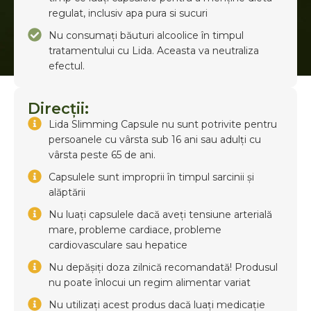
regulat, inclusiv apa pura si sucuri
Nu consumați băuturi alcoolice în timpul
tratamentului cu Lida. Aceasta va neutraliza
efectul.
Direcții:
Lida Slimming Capsule nu sunt potrivite pentru
persoanele cu vârsta sub 16 ani sau adulți cu
vârsta peste 65 de ani.
Capsulele sunt improprii în timpul sarcinii și
alăptării
Nu luați capsulele dacă aveți tensiune arterială
mare, probleme cardiace, probleme
cardiovasculare sau hepatice
Nu depășiți doza zilnică recomandată! Produsul
nu poate înlocui un regim alimentar variat
Nu utilizați acest produs dacă luați medicație