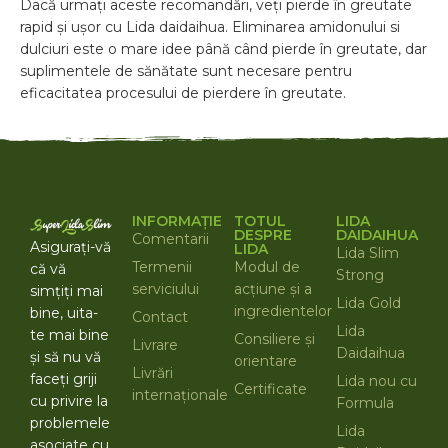
Dacă urmați aceste recomandări, veți pierde în greutate
rapid și ușor cu Lida daidaihua. Eliminarea amidonului si
dulciuri este o mare idee până când pierde în greutate, dar
suplimentele de sănătate sunt necesare pentru
eficacitatea procesului de pierdere în greutate.
INFORMAȚIE
TOTUL
LIDA
DESPRE
DAIDAIHUA
Comentarii
Asigurați-vă
LIDA
Lida Slim
Termenii
Modul de
că vă
Strong
serviciului
acțiune și a
simțiți mai
Lida Gold
ingredientelor
bine, uita-
Contact
Lida
te mai bine
Consiliere și
Livrare
Daidaihua
și să nu vă
orientare
Livrări
faceți griji
Lida nou cu
Certificate
internaționale
cu privire la
Formula
problemele
Lida
asociate cu