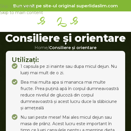
Bun venit pe site-ul original superlidaslim.com
Skip to navigation
Skip to main content
Consiliere și orientare
Home
/
Consiliere și orientare
Utilizați:
1 capsula pe zi inainte sau dupa micul dejun. Nu
luați mai mult de o zi.
Bea mai multa apa si mananca mai multe
fructe. Prea puțină apă în corpul dumneavoastră
reduce nivelul de glucoză din corpul
dumneavoastră și acest lucru duce la slăbiciune
și amețeală
Nu sari peste mese! Mai ales micul dejun sau
masa de prânz. Acest lucru este important în
timp ce luați capsulele pentru a menține dieta