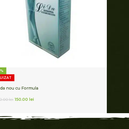
2%
UIZAT
ida nou cu Formula
150.00
lei
70.00
lei