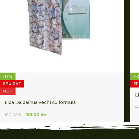
-17%
-1
EPUIZAT
EP
HOT
L
Lida Daidaihua vechi cu formula
1
150.00
lei
180.00
lei