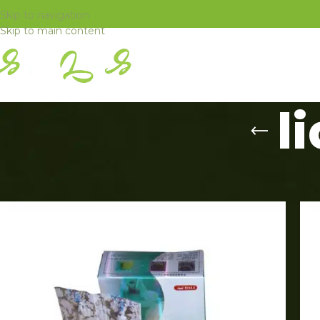
Skip to navigation
Skip to main content
ACASA
TOTUL 
l
Prima pagină
/
Produse etichetate „lida daidaihua”