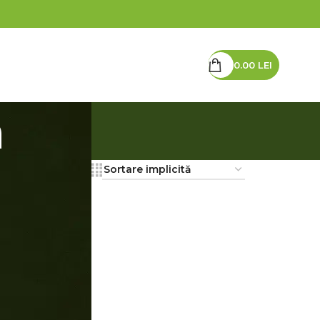
0.00
LEI
DIETE POPULARE
PROMOȚII
CONTACT
a
2
18
24